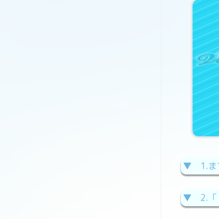
▼ 1.
▼ 2.