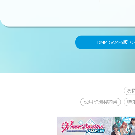
DMM GAMES版TO
お
使用許諾契約書
特