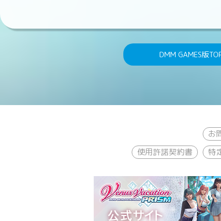
DMM GAMES版TO
お
使用許諾契約書
特