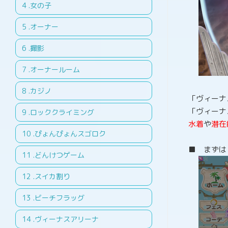
.女の子
.オーナー
.撮影
.オーナールーム
.カジノ
「ヴィーナ
「ヴィーナ
.ロッククライミング
水着
や
潜在
.ぴょんぴょんスゴロク
■ まずは
.どんけつゲーム
.スイカ割り
.ビーチフラッグ
.ヴィーナスアリーナ