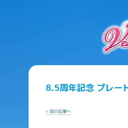
8.5周年記念 プレー
< 前の記事へ