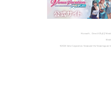
Microsoft、DirectX および
Wind
©2026 Valve Corporation. Steam and the Steam logo are tra