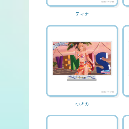
ティナ
ゆきの