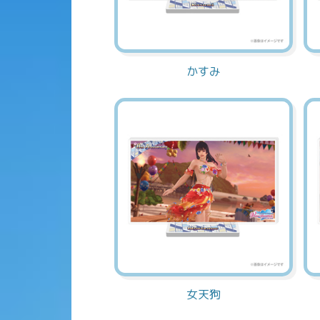
かすみ
女天狗