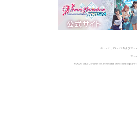
Microsoft、DirectX および
Wind
©2026 Valve Corporation. Steam and the Steam logo are tra