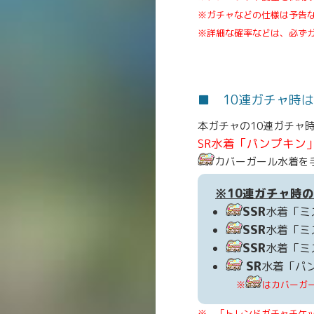
※ガチャなどの仕様は予告
※詳細な確率などは、必ず
■ 10連ガチャ時は
本ガチャの10連ガチャ
SR水着「パンプキン
カバーガール水着を
※10連ガチャ時
SSR
水着「ミ
SSR
水着「ミ
SSR
水着「ミ
SR
水着「パ
※
はカバーガ
※ 「トレンドガチャチケ