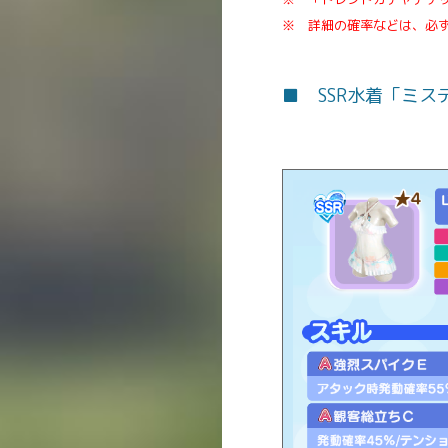
※ 詳細の確率などは、必
■ SSR水着「ミス