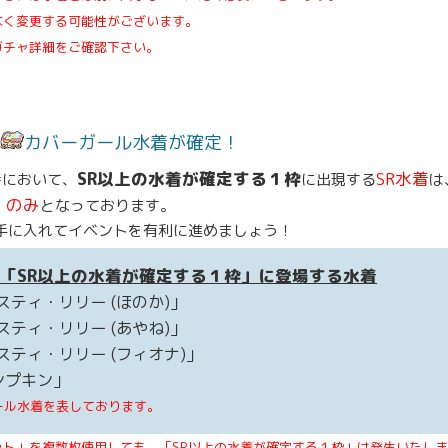
なく変更する可能性がございます。
ガチャ詳細をご確認下さい。
カバーガール水着が確定！
SR以上の水着が確定する１枠
SR水着
時において、
に出現する
は
」のみ
となっております。
手に入れてイベントを有利に進めましょう！
の「SR以上の水着が確定する１枠」に登場する水着
スティ・リリー (ほのか)」
スティ・リリー (あやね)」
スティ・リリー (フィオナ)」
ンプキン」
ール水着を表しております。
ット」を複数枚使用しても、「SR以上の水着が確定する１枠」は発生いたし