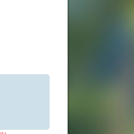
、
ません。