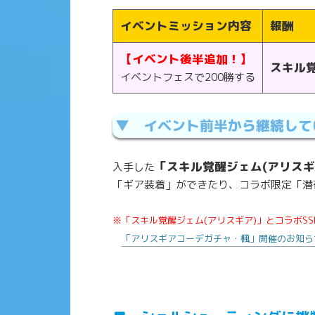
イベントミッション内容
報酬
【イベント後半追加！】
スキル
イベントフェスで200勝する
▼ イベント前半から継続して
「スキル覚醒ジェム(アリスギ
入手した
「ギア装着」ができたり、コラボ限定「潜
※「スキル覚醒ジェム(アリスギア)」とコラボS
イベントミッション内容
「アリスギアコーデガチャ・楓」開催のお知ら
最大覚醒した「アリスギア・成子坂ビキ
1回勝利する
イベントスコア累計1,000,000達成