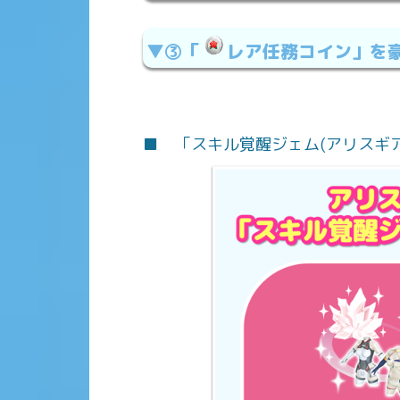
▼③「
レア任務コイン」を
■ 「スキル覚醒ジェム(アリスギア