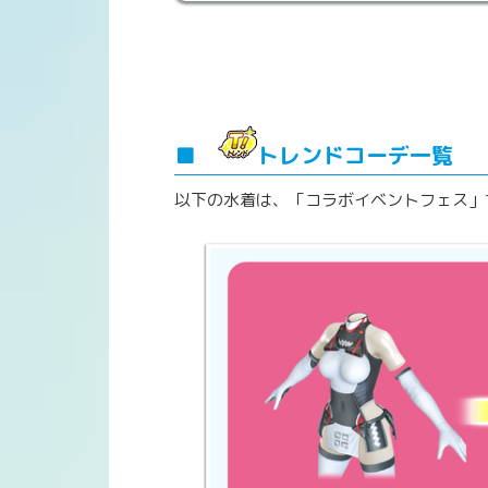
勝戦」に勝利する
ントしましょう。
「金の成子坂トロフィー特典引換所
女の子のEXP
プレゼントを受けとった
ニ」
を 最大までスキル覚醒すると、下
プレゼントアイテムを女の子みんなに配っ
※「金の成子坂トロフィー」は「
銀の叢
オーナー次
渡して一気に育てるのも、
■
トレンドコーデ一覧
以下の水着は、「コラボイベントフェス」
「アリスギア・成子坂ビキニ」をスキル
は、Cランク以上のコラボイベントフェ
また、ミッション「イベントスコア累計10
4
個
「スキル覚醒石(
クリア報酬で
の
※フェスのランクが高いほど、「スキル覚醒石
※「スキル覚醒石(アリスギア・成子坂ビキニ