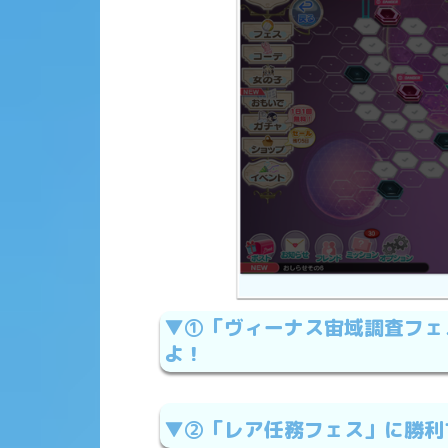
▼①「ヴィーナス宙域調査フェ
よ！
▼②「レア任務フェス」に勝利