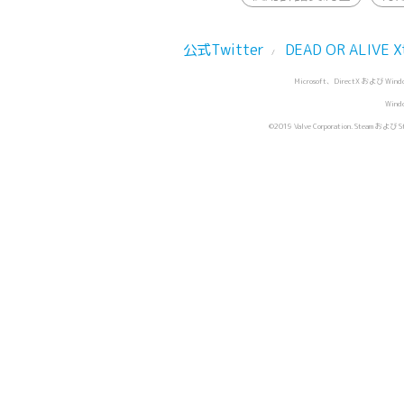
公式Twitter
DEAD OR ALIVE X
/
Microsoft、DirectX および
Wind
©2019 Valve Corporation. St