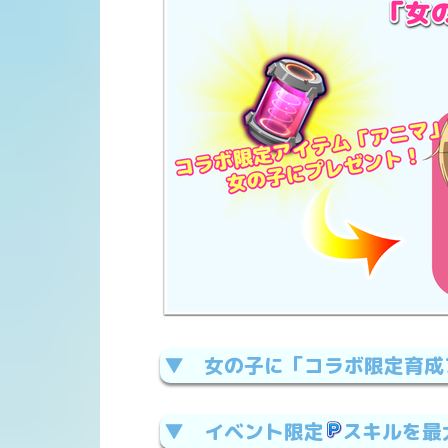
最大覚醒した「アリスギア・成子坂ビキ
を着て1回勝利する
(前半からの継続)
「Dランク ヴィーナス宙域調査フェス
戦」に勝利する
「Bランク ヴィーナス宙域調査フェス
戦」に勝利する
「Sランク ヴィーナス宙域調査フェス
戦」に勝利する
▼ 女の子に「コラボ限定育成
「SS+ランク ヴィーナス宙域調査フェ
▼ イベント限定
スキルを最
シェルシューティングや、ショップで手