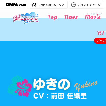
DMM GAMESトップ
ポイントチャージ
初めての方
Top
News
Movie
KT