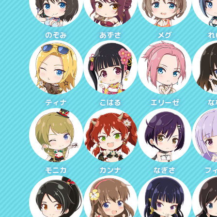
のぞみ
あずさ
メグ
れ
ティナ
こはる
エリーゼ
な
モニカ
カンナ
なぎさ
フ