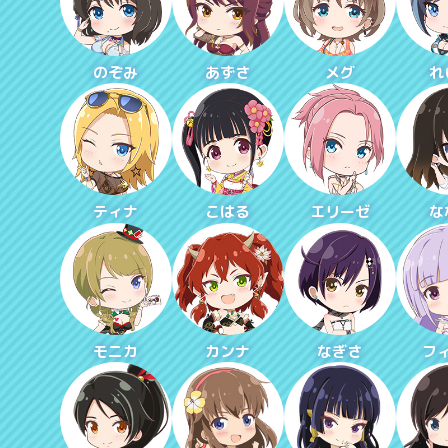
のぞみ
あずさ
メグ
れ
ティナ
こはる
エリーゼ
な
モニカ
カンナ
なぎさ
フ