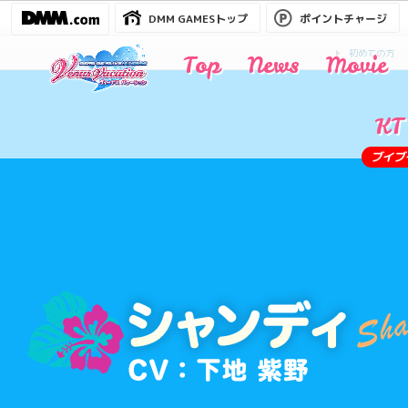
DMM GAMESトップ
ポイントチャージ
初めての方
Top
News
Movie
KT