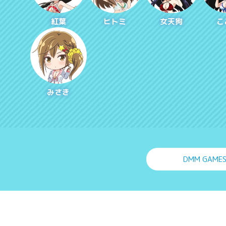
紅葉
ヒトミ
女天狗
こ
みさき
DMM GAME