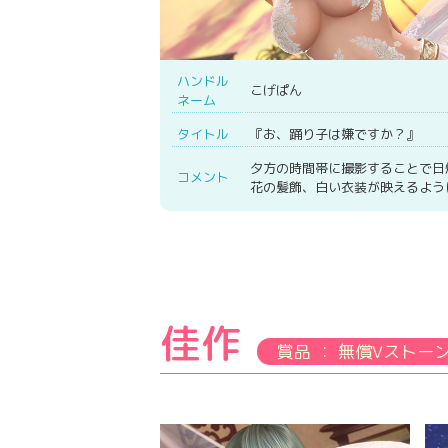
ハンドル
こげぱん
ネーム
タイトル
『お、踊り子は嫌ですか？』
夕方の時間帯に撮影することで日
コメント
花の髪飾、白い衣装が映えるよう
佳作
賞品 ： 無償Vストーン 