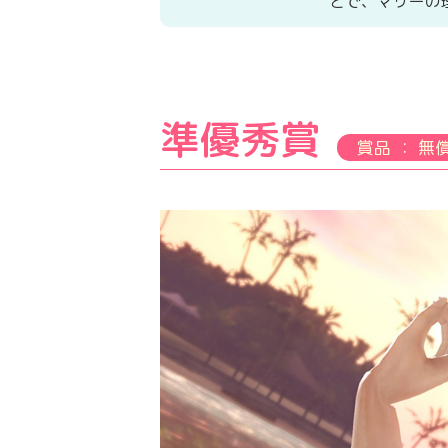
とで、マリーの
準優秀賞
賞品 ： 無償