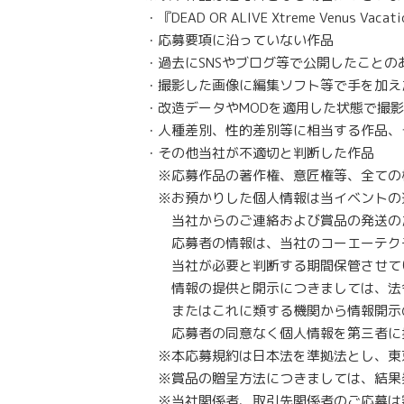
・『DEAD OR ALIVE Xtreme Venus
・応募要項に沿っていない作品
・過去にSNSやブログ等で公開したことの
・撮影した画像に編集ソフト等で手を加え
・改造データやMODを適用した状態で撮
・人種差別、性的差別等に相当する作品、
・その他当社が不適切と判断した作品
※応募作品の著作権、意匠権等、全ての
※お預かりした個人情報は当イベントの
当社からのご連絡および賞品の発送のた
応募者の情報は、当社のコーエーテクモ
当社が必要と判断する期間保管させて
情報の提供と開示につきましては、法
またはこれに類する機関から情報開示の
応募者の同意なく個人情報を第三者に提
※本応募規約は日本法を準拠法とし、東
※賞品の贈呈方法につきましては、結果
※当社関係者、取引先関係者のご応募は